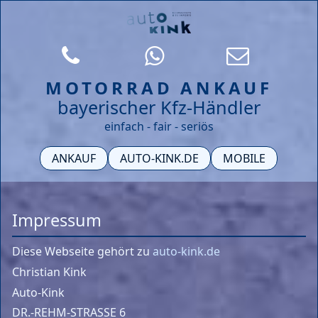
MOTORRAD ANKAUF
bayerischer Kfz-Händler
einfach - fair - seriös
ANKAUF
AUTO-KINK.DE
MOBILE
Impressum
Diese Webseite gehört zu
auto-kink.de
Christian Kink
Auto-Kink
DR.-REHM-STRASSE 6